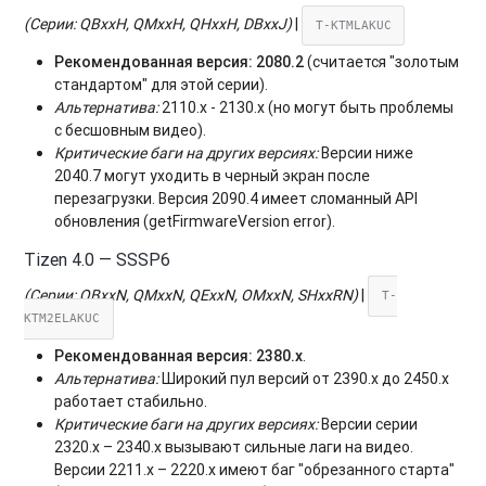
(Серии: QBxxH, QMxxH, QHxxH, DBxxJ)
|
T-KTMLAKUC
Рекомендованная версия:
2080.2
(считается "золотым
стандартом" для этой серии).
Альтернатива:
2110.x - 2130.x (но могут быть проблемы
с бесшовным видео).
Критические баги на других версиях:
Версии ниже
2040.7 могут уходить в черный экран после
перезагрузки. Версия 2090.4 имеет сломанный API
обновления (getFirmwareVersion error).
Tizen 4.0 — SSSP6
(Серии: QBxxN, QMxxN, QExxN, OMxxN, SHxxRN)
|
T-
KTM2ELAKUC
Рекомендованная версия:
2380.x
.
Альтернатива:
Широкий пул версий от 2390.x до 2450.x
работает стабильно.
Критические баги на других версиях:
Версии серии
2320.x – 2340.x вызывают сильные лаги на видео.
Версии 2211.x – 2220.x имеют баг "обрезанного старта"