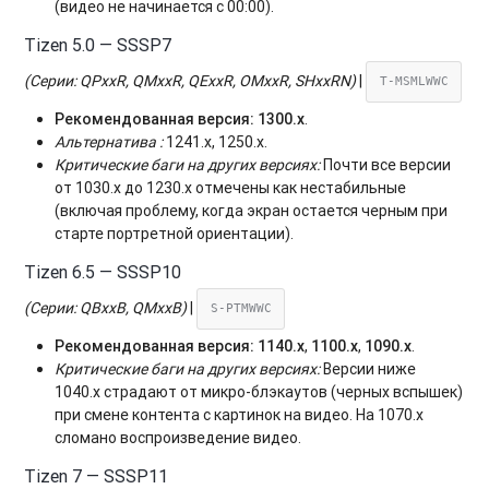
(видео не начинается с 00:00).
Tizen 5.0 — SSSP7
(Серии: QPxxR, QMxxR, QExxR, OMxxR, SHxxRN)
|
T-MSMLWWC
Рекомендованная версия:
1300.x
.
Альтернатива :
1241.x, 1250.x.
Критические баги на других версиях:
Почти все версии
от 1030.x до 1230.x отмечены как нестабильные
(включая проблему, когда экран остается черным при
старте портретной ориентации).
Tizen 6.5 — SSSP10
(Серии: QBxxB, QMxxB)
|
S-PTMWWC
Рекомендованная версия:
1140.x
,
1100.x
,
1090.x
.
Критические баги на других версиях:
Версии ниже
1040.x страдают от микро-блэкаутов (черных вспышек)
при смене контента с картинок на видео. На 1070.x
сломано воспроизведение видео.
Tizen 7 — SSSP11