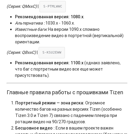
(Серия: QMxxC)
|
S-PTMLWWC
Рекомендованная версия:
1080.x
.
Альтернатива :
1030.x - 1060.x.
Известные баги:
На версии 1090.x сломано
воспроизведение видео в портретной (вертикальной)
ориентации.
(Серия: QBxxC)
|
S-KSU2EWW
Рекомендованная версия:
1100.x
(однако заявлено,
что баг с портретным видео все еще может
присутствовать).
Главные правила работы с прошивками Tizen
Портретный режим — зона риска:
Огромное
количество багов на разных версиях Tizen (особенно
Tizen 3.0 и Tizen 7) связано с падением плеера при
ротации видео на 90/270 градусов.
Бесшовное видео :
Если в вашем проекте важен