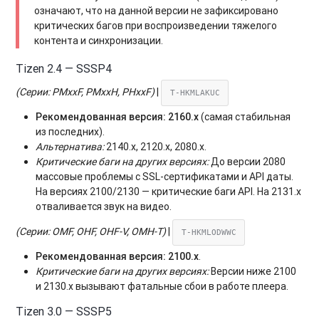
означают, что на данной версии не зафиксировано
критических багов при воспроизведении тяжелого
контента и синхронизации.
Tizen 2.4 — SSSP4
(Серии: PMxxF, PMxxH, PHxxF)
|
T-HKMLAKUC
Рекомендованная версия:
2160.x
(самая стабильная
из последних).
Альтернатива:
2140.x, 2120.x, 2080.x.
Критические баги на других версиях:
До версии 2080
массовые проблемы с SSL-сертификатами и API даты.
На версиях 2100/2130 — критические баги API. На 2131.x
отваливается звук на видео.
(Серии: OMF, OHF, OHF-V, OMH-T)
|
T-HKMLODWWC
Рекомендованная версия:
2100.x
.
Критические баги на других версиях:
Версии ниже 2100
и 2130.x вызывают фатальные сбои в работе плеера.
Tizen 3.0 — SSSP5