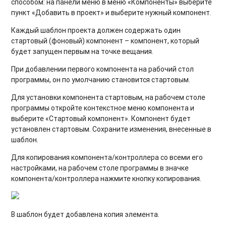
пользователей и отправка данных в Addreality Manager
способом: на панели меню в меню «Компоненты» выберите
пункт «Добавить в проект» и выберите нужный компонент.
Редактор интерфейсов (Interface Editor): настройка поля
Каждый шаблон проекта должен содержать один
ввода текста
стартовый (фоновый) компонент
– компонент, который
будет запущен первым на точке вещания.
Редактор интерфейсов (Interface Editor): действия и
события, инициирующие действия
При добавлении первого компонента на рабочий стол
программы, он по умолчанию становится стартовым.
Редактор интерфейсов (Interface Editor): настройка
медиагалереи
Для
установки компонента стартовым
, на рабочем столе
программы откройте контекстное меню компонента и
Редактор интерфейсов (Interface Editor): настройка кнопки
выберите «Стартовый компонент». Компонент будет
и вебфрейма (Web Frame)
установлен стартовым. Сохраните изменения, внесенные в
шаблон.
Редактор интерфейсов (Interface Editor): настройка медиа-
содержимого
Для
копирования компонента/контроллера
со всеми его
настройками, на рабочем столе программы в значке
Завершение работы с программой
компонента/контроллера нажмите кнопку копирования.
В шаблон будет добавлена копия элемента.