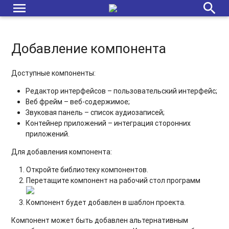
menu
search
Контроллер "Распознавание лиц"
Контроллер "Обнаружение движения" (Motion Detection)
Добавление компонента
Звуковая панель (Sound Panel): описание, настройка
Контейнер приложений (Application Container): описание,
Доступные компоненты:
настройка
Редактор интерфейсов – пользовательский интерфейс;
Веб фрейм – веб-содержимое;
Веб фрейм (Web Frame): описание, настройка
Звуковая панель – список аудиозаписей;
Контейнер приложений – интеграция сторонних
Редактор интерфейсов (Interface Editor): настройка
приложений.
видеостен
Для
добавления компонента
:
Редактор интерфейсов (Interface Editor): настройка
синхронизации медиагалерей и текстовых слоев
Откройте библиотеку компонентов.
Перетащите компонент на рабочий стол программ
Редактор интерфейсов (Interface Editor): настройка
RSS/XML/JSON
Компонент будет добавлен в шаблон проекта.
Редактор интерфейсов (Interface Editor): сбор данных от
Компонент может быть добавлен альтернативным