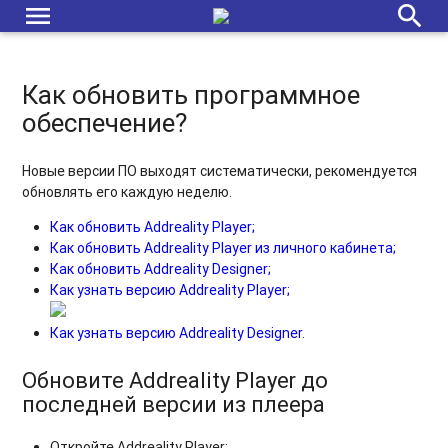
menu
search
Как обновить программное
обеспечение?
Новые версии ПО выходят систематически, рекомендуется
обновлять его каждую неделю.
Как обновить Addreality Player;
Как обновить Addreality Player из личного
кабинета;
Как обновить Addreality Designer;
Как узнать версию Addreality Player;
Как узнать версию Addreality Designer.
Обновите Addreality Player до
последней версии из плеера
Откройте Addreality Player;