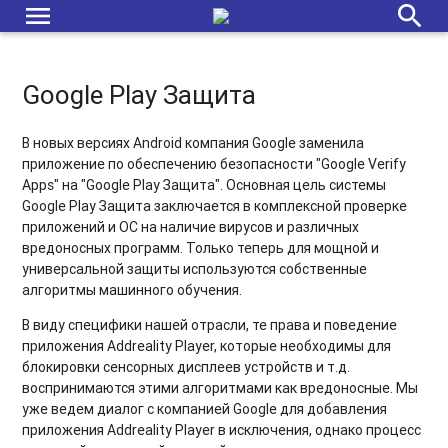
несанкционированных попыток выхода
menu
search
Режим киоска на iOS-устройствах
Работает ли Addreality Player на Проф. панелях?
Google Play Защита
Чёрный экран. Что делать?
В новых версиях Android компания Google заменила
приложение по обеспечению безопасности "Google Verify
Подходят ли операционные системы Windows 10 для Digital
Apps" на "Google Play Защита". Основная цель системы
Signage?
Google Play Защита заключается в комплексной проверке
приложений и ОС на наличие вирусов и различных
Сбой в работе плеера. Что делать?
вредоносных программ. Только теперь для мощной и
универсальной защиты используются собственные
Не удается подключить плеер к платформе
алгоритмы машинного обучения.
Механизмы целостности и отказоустойчивости
В виду специфики нашей отрасли, те права и поведение
приложения Addreality Player, которые необходимы для
Как изменить ориентацию экрана для панели Samsung
блокировки сенсорных дисплеев устройств и т.д.
SSSP10?
воспринимаются этими алгоритмами как вредоносные. Мы
уже ведем диалог с компанией Google для добавления
приложения Addreality Player в исключения, однако процесс