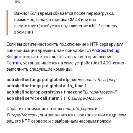
Важно!
Если время сбивается после перезагрузки,
возможно, села батарейка CMOS или она
отсутствует(требуется подключение к NTP серверу
времени)
Если вы хотите настроить подключение к NTP серверу для
синхронизации времени, вам понадобится
Android Debug
Bridge
и открыть консоль.(альтернатива приложение
Termux
, устанавливается на само устройство) В ADB нужно
выполнить следующие команды:
adb shell settings put global ntp_server
ваш_ntp_сервер
adb shell settings put global auto_time 1
adb shell setprop persist.sys.timezone "
Europe/Moscow
"
adb shell service call alarm 3 s16
Europe/Moscow
Обратите внимание на поля
ваш_ntp_сервер
и
Europe/Moscow
, они заполняются в соответствии с адресом
вашего NTP сервера и с выбранным часовым поясом.