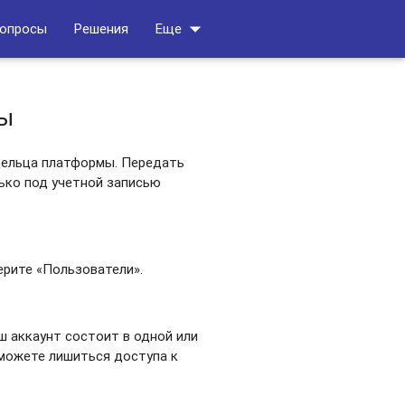
arrow_drop_down
вопросы
Решения
Еще
мы
дельца платформы. Передать
ько под учетной записью
ерите «Пользователи».
ш аккаунт состоит в одной или
 можете лишиться доступа к