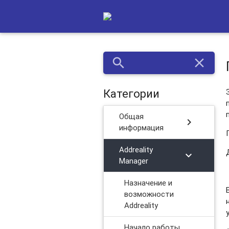
Функциональность тегов
Мультишаблонные кампании
Шаблоны JavaScript
search
close
Категории
Общая
chevron_right
информация
Addreality
chevron_right
Manager
Назначение и
возможности
Addreality
Начало работы,